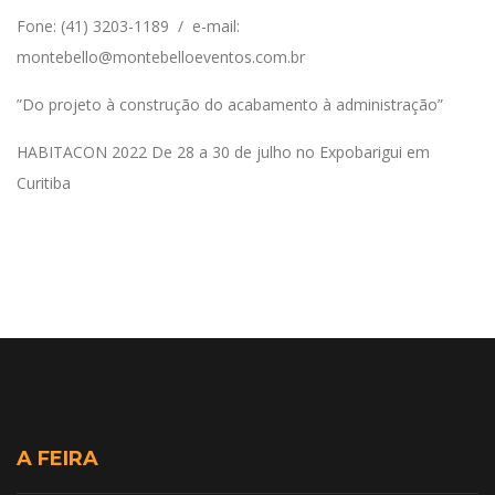
Fone: (41) 3203-1189 / e-mail:
montebello@montebelloeventos.com.br
”Do projeto à construção do acabamento à administração”
HABITACON 2022 De 28 a 30 de julho no Expobarigui em
Curitiba
A FEIRA